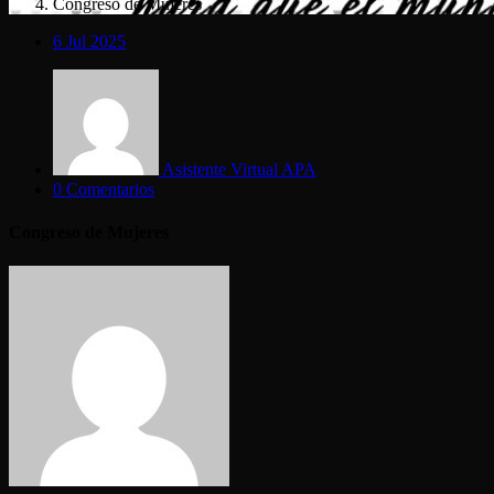
Congreso de Mujeres
6
Jul 2025
Asistente Virtual APA
0 Comentarios
Congreso de Mujeres