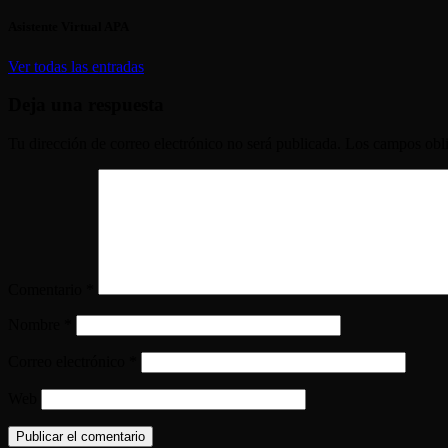
Asistente Virtual APA
Ver todas las entradas
Deja una respuesta
Tu dirección de correo electrónico no será publicada.
Los campos obli
Comentario
*
Nombre
*
Correo electrónico
*
Web