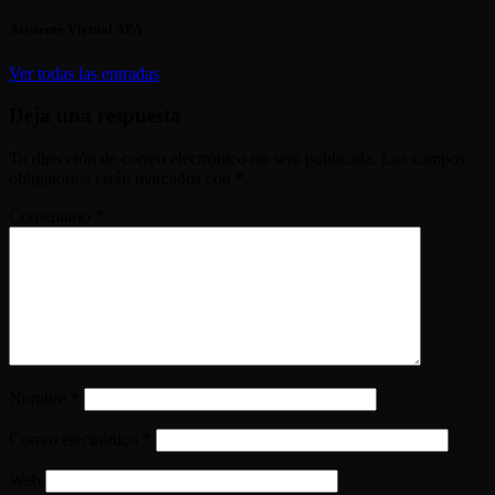
Asistente Virtual APA
Ver todas las entradas
Deja una respuesta
Tu dirección de correo electrónico no será publicada.
Los campos
obligatorios están marcados con
*
Comentario
*
Nombre
*
Correo electrónico
*
Web