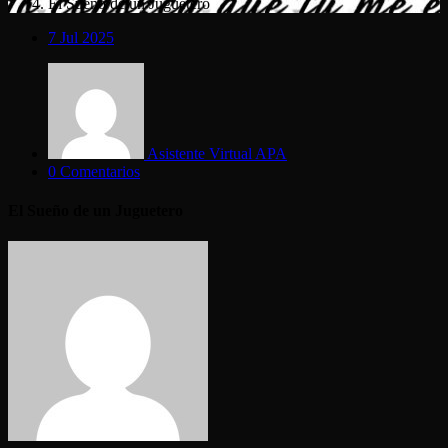
El Sueño de un Juguetero
7
Jul 2025
Asistente Virtual APA
0 Comentarios
El Sueño de un Juguetero